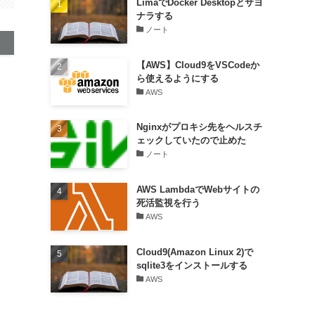
LimaでDocker Desktopとサヨ
ナラする
ノート
【AWS】Cloud9をVSCodeか
ら使えるようにする
AWS
Nginxがプロキシ先をヘルスチ
ェックしていたので止めた
ノート
AWS LambdaでWebサイトの
死活監視を行う
AWS
Cloud9(Amazon Linux 2)で
sqlite3をインストールする
AWS