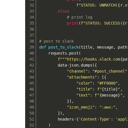
f"STATUS: UNMATCH(
{
r
.
s
else
:
# print log
print
(
f"STATUS: SUCCESS(
{
r
# post to slack
def
post_to_slack
(
title
,
 message
,
 path
    requests
.
post
(
f"""https://hooks.slack.com
{
pa
        data
=
json
.
dumps
(
{
"channel"
:
"#post_channel"
"attachments"
:
[
{
"color"
:
"#FF0000"
,
"title"
:
f"
{
title
}
"
,
"text"
:
f"
{
message
}
"
,
}
]
,
"icon_emoji"
:
":aws:"
,
}
)
,
        headers
=
{
'Content-Type'
:
'appl
)