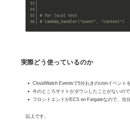
# for local test
# lambda_handler("event", "context")
実際どう使っているのか
CloudWatch Eventsで5分おきのcronイ
今のところサイトがダウンしたことがないので
フロントエンドがECS on Fargateなの
以上です。