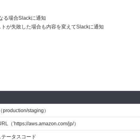
う
る場合Slackに通知
トが失敗した場合も内容を変えてSlackに通知
duction/staging）
https://aws.amazon.com/jp/）
ステータスコード