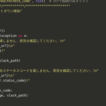
healthcheck_code'
,
418
)
)
# strで格納の為キャスト
*/***********/**********************"
トダウン検知"
rl
)
Exception 
as
 e
:
達しません。状況を確認してください。\n"
_url
}
\n"
}
)"
slack_path
)
るステータスコードを返しません。状況を確認してください。\n"
_url
}
\n"
r
.
status_code
}
)"
k_code
:
ge
,
 slack_path
)