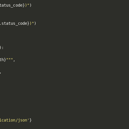
tatus_code
}
)"
)
.
status_code
}
)"
)
)
:
th
}
"""
,
,
ication/json'
}