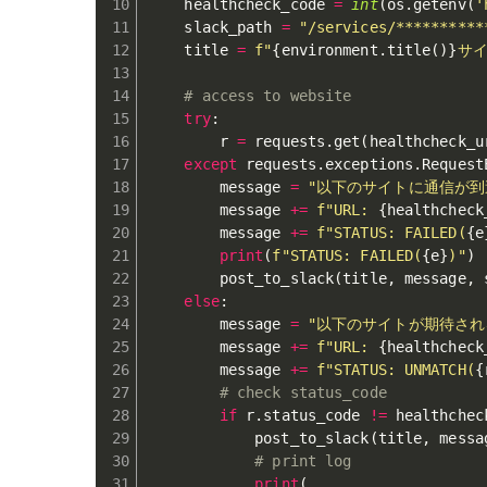
    healthcheck_code 
=
int
(
os
.
getenv
(
'
    slack_path 
=
"/services/**********
    title 
=
f"
{
environment
.
title
(
)
}
サイ
# access to website
try
:
        r 
=
 requests
.
get
(
healthcheck_u
except
 requests
.
exceptions
.
Request
        message 
=
"以下のサイトに通信が到
        message 
+=
f"URL: 
{
healthcheck
        message 
+=
f"STATUS: FAILED(
{
e
print
(
f"STATUS: FAILED(
{
e
}
)"
)
        post_to_slack
(
title
,
 message
,
 
else
:
        message 
=
"以下のサイトが期待され
        message 
+=
f"URL: 
{
healthcheck
        message 
+=
f"STATUS: UNMATCH(
{
# check status_code
if
 r
.
status_code 
!=
 healthchec
            post_to_slack
(
title
,
 messa
# print log
print
(