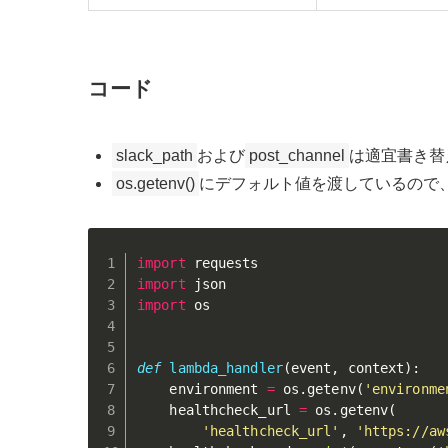
コード
slack_path
および
post_channel
は適宜書き替
os.getenv()
にデフォルト値を渡しているので
import
import
import
 os

def
lambda_handler
(
event
,
 context
)
:
    environment 
=
 os
.
getenv
(
'environme
    healthcheck_url 
=
 os
.
getenv
(
'healthcheck_url'
,
'https://aw